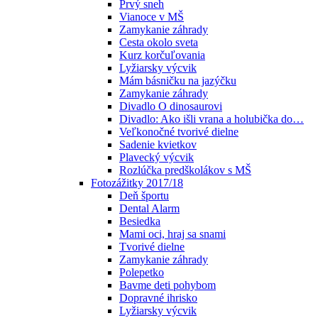
Prvý sneh
Vianoce v MŠ
Zamykanie záhrady
Cesta okolo sveta
Kurz korčuľovania
Lyžiarsky výcvik
Mám básničku na jazýčku
Zamykanie záhrady
Divadlo O dinosaurovi
Divadlo: Ako išli vrana a holubička do…
Veľkonočné tvorivé dielne
Sadenie kvietkov
Plavecký výcvik
Rozlúčka predškolákov s MŠ
Fotozážitky 2017/18
Deň športu
Dental Alarm
Besiedka
Mami oci, hraj sa snami
Tvorivé dielne
Zamykanie záhrady
Polepetko
Bavme deti pohybom
Dopravné ihrisko
Lyžiarsky výcvik