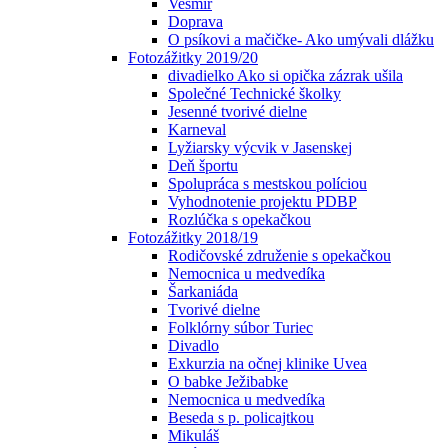
Vesmír
Doprava
O psíkovi a mačičke- Ako umývali dlážku
Fotozážitky 2019/20
divadielko Ako si opička zázrak ušila
Společné Technické školky
Jesenné tvorivé dielne
Karneval
Lyžiarsky výcvik v Jasenskej
Deň športu
Spolupráca s mestskou políciou
Vyhodnotenie projektu PDBP
Rozlúčka s opekačkou
Fotozážitky 2018/19
Rodičovské združenie s opekačkou
Nemocnica u medvedíka
Šarkaniáda
Tvorivé dielne
Folklórny súbor Turiec
Divadlo
Exkurzia na očnej klinike Uvea
O babke Ježibabke
Nemocnica u medvedíka
Beseda s p. policajtkou
Mikuláš