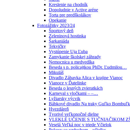
Kreslenie na chodník
Dopoludnie v Active aréne
Torta pre predškolákov
Opekanie
Fotozážitky 2023/24
Športový deň
Zeleninová hostinka
Šarkaniáda
Tekvičky
Vystúpenie Uja Ľuba
Zamykanie školskej záhrady
Nemocnica u medvedíka
Beseda s p. policajtkou PhDr. Ľudmilou…
Mikuláš
Divadlo Zábavka Alica v krajine Vianoc
Vianoce v Ďatelinke
Beseda o lesných zvieratkách
Karneval s vločkami – –…
Lyžiarsky výcvik
Bábkové divadlo Na traky Guľko Bombuľ
Hvezdáreň
Tvorivé veľkonočné dielne
VLEKLÉ UČENIE S TUČNIAČIKOM Z
Veselá Veľká noc v triede Včielok
Pokusy so vzduchom – včielky