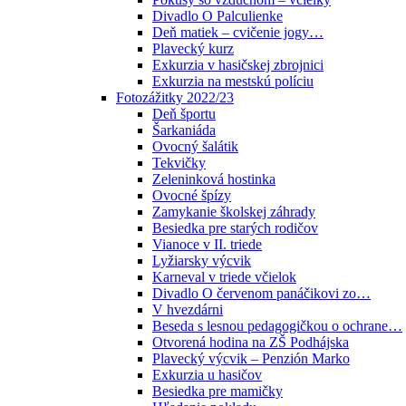
Divadlo O Palculienke
Deň matiek – cvičenie jogy…
Plavecký kurz
Exkurzia v hasičskej zbrojnici
Exkurzia na mestskú políciu
Fotozážitky 2022/23
Deň športu
Šarkaniáda
Ovocný šalátik
Tekvičky
Zeleninková hostinka
Ovocné špízy
Zamykanie školskej záhrady
Besiedka pre starých rodičov
Vianoce v II. triede
Lyžiarsky výcvik
Karneval v triede včielok
Divadlo O červenom panáčikovi zo…
V hvezdárni
Beseda s lesnou pedagogičkou o ochrane…
Otvorená hodina na ZŠ Podhájska
Plavecký výcvik – Penzión Marko
Exkurzia u hasičov
Besiedka pre mamičky