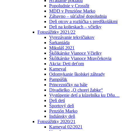
Hľadanie pokladu
Popoludnie v Crossfit
MDD v Penzióne Marko
Zábavno – súťažné dopoludnia
Deň otcov a rozlúčka s predškolákmi
Deň na kolieskach – včielky
Fotozážitky 2021/22
Vyrezávanie tekvičiakov
Šarkaniáda
Mikuláš 2021
Škôlkárske Vianoce Včielky
Škôlkárske Vianoce Mravčekovia
Akcia: Deti deťom
Karneval
Odomykanie školskej záhrady
Pampúšik
Princezničky na bále
Divadielko „O chorej žabke“
Vystúpenie detí a kúzelníka ku Dňu…
Deň detí
Športový deň
Penzión Marko
Indiánsky deň
Fotozážitky 2020/21
Karneval 02/2021