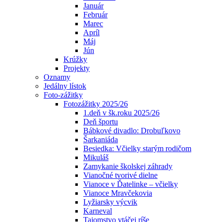
Január
Február
Marec
Apríl
Máj
Jún
Krúžky
Projekty
Oznamy
Jedálny lístok
Foto-zážitky
Fotozážitky 2025/26
1.deň v šk.roku 2025/26
Deň športu
Bábkové divadlo: Drobuľkovo
Šarkaniáda
Besiedka: Včielky starým rodičom
Mikuláš
Zamykanie školskej záhrady
Vianočné tvorivé dielne
Vianoce v Ďatelinke – včielky
Vianoce Mravčekovia
Lyžiarsky výcvik
Karneval
Tajomstvo vtáčej ríše