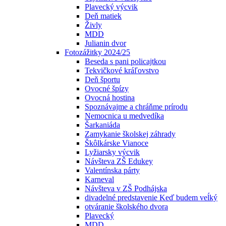
Plavecký výcvik
Deň matiek
Živly
MDD
Julianin dvor
Fotozážitky 2024/25
Beseda s pani policajtkou
Tekvičkové kráľovstvo
Deň športu
Ovocné špízy
Ovocná hostina
Spoznávajme a chráňme prírodu
Nemocnica u medvedíka
Šarkaniáda
Zamykanie školskej záhrady
Škôlkárske Vianoce
Lyžiarsky výcvik
Návšteva ZŠ Edukey
Valentínska párty
Karneval
Návšteva v ZŠ Podhájska
divadelné predstavenie Keď budem veĺký
otváranie školského dvora
Plavecký
MDD