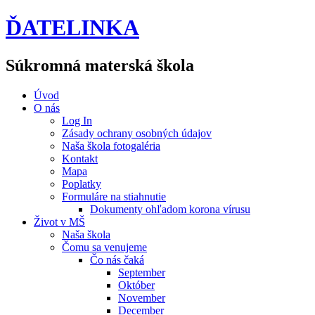
ĎATELINKA
Súkromná materská škola
Úvod
O nás
Log In
Zásady ochrany osobných údajov
Naša škola fotogaléria
Kontakt
Mapa
Poplatky
Formuláre na stiahnutie
Dokumenty ohľadom korona vírusu
Život v MŠ
Naša škola
Čomu sa venujeme
Čo nás čaká
September
Október
November
December