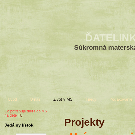
ĎATELIN
Súkromná materská
Úvod
O nás
Život v MŠ
Triedy
Poďakovanie
Čo potrebuje dieťa do MŠ
nájdete
TU
Projekty
Jedálny lístok