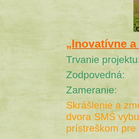
„Inovatívne a
Trvanie projek
Zodpovedná:
Zameranie:
Skrášlenie a zm
dvora SMŠ
vybu
prístreškom pre 