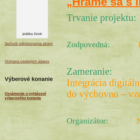
„Hráme sa s i
Trvanie projektu
jedálny lístok
Zodpovedná:
Spôsob odhlasovania stravy
Ochrana osobných údajov
Zameranie:
Výberové konanie
Integrácia digitál
do výchovno – vzd
Oznámenie o vyhlásení
výberového konania
Organizátor: