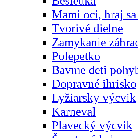
Besiedka
Mami oci, hraj sa
Tvorivé dielne
Zamykanie záhra
Polepetko
Bavme deti poh
Dopravné ihrisko
Lyžiarsky výcvik
Karneval
Plavecký výcvik