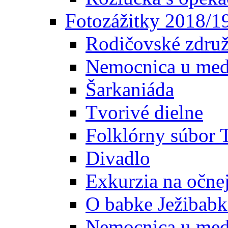
Fotozážitky 2018/1
Rodičovské združ
Nemocnica u med
Šarkaniáda
Tvorivé dielne
Folklórny súbor 
Divadlo
Exkurzia na očne
O babke Ježibabk
Nemocnica u med