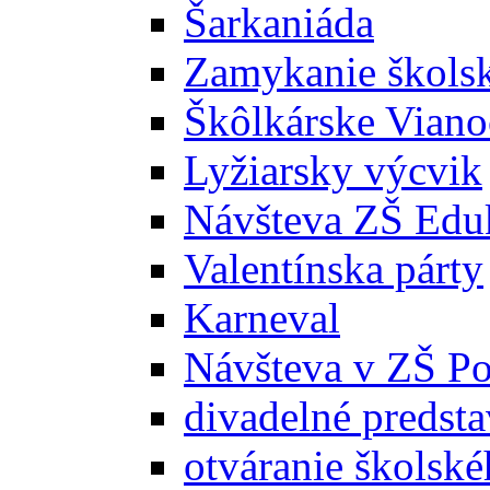
Šarkaniáda
Zamykanie školsk
Škôlkárske Viano
Lyžiarsky výcvik
Návšteva ZŠ Edu
Valentínska párty
Karneval
Návšteva v ZŠ P
divadelné predst
otváranie školsk