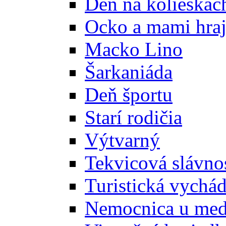
Deň na kolieskach
Ocko a mami hraj
Macko Lino
Šarkaniáda
Deň športu
Starí rodičia
Výtvarný
Tekvicová slávno
Turistická vychá
Nemocnica u med