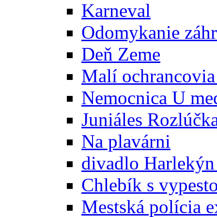
Karneval
Odomykanie záh
Deň Zeme
Malí ochrancovia
Nemocnica U me
Juniáles Rozlúčk
Na plavárni
divadlo Harlekýn
Chlebík s vypest
Mestská polícia e