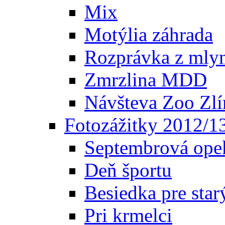
Mix
Motýlia záhrada
Rozprávka z mly
Zmrzlina MDD
Návšteva Zoo Zlí
Fotozážitky 2012/1
Septembrová ope
Deň športu
Besiedka pre star
Pri krmelci