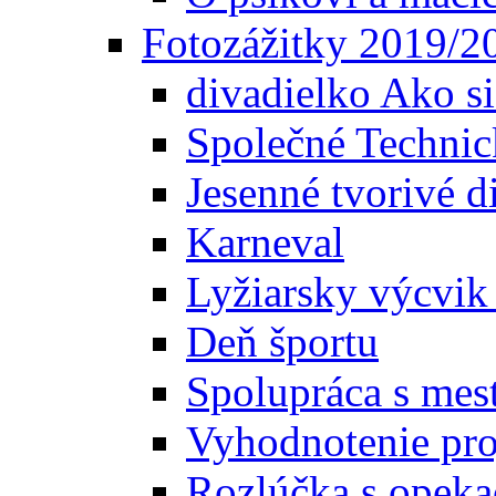
Fotozážitky 2019/2
divadielko Ako si
Společné Technic
Jesenné tvorivé d
Karneval
Lyžiarsky výcvik 
Deň športu
Spolupráca s mes
Vyhodnotenie pr
Rozlúčka s opek