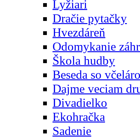
Lyžiari
Dračie pytačky
Hvezdáreň
Odomykanie záh
Škola hudby
Beseda so včelár
Dajme veciam dr
Divadielko
Ekohračka
Sadenie