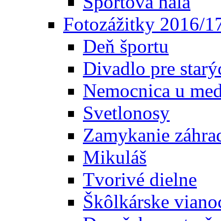
Športová hala
Fotozážitky 2016/1
Deň športu
Divadlo pre starý
Nemocnica u med
Svetlonosy
Zamykanie záhra
Mikuláš
Tvorivé dielne
Škôlkárske viano