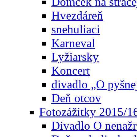
Domček na strače
Hvezdáreň
snehuliaci
Karneval
Lyžiarsky
Koncert
divadlo „O pyšn
Deň otcov
Fotozážitky 2015/1
Divadlo O nenažr