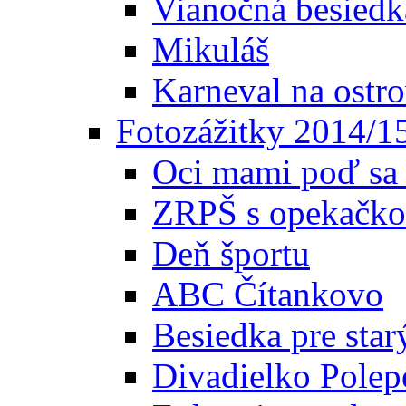
Vianočná besiedk
Mikuláš
Karneval na ostr
Fotozážitky 2014/1
Oci mami poď sa 
ZRPŠ s opekačk
Deň športu
ABC Čítankovo
Besiedka pre star
Divadielko Polep