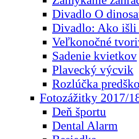
Divadlo O dinosa
Divadlo: Ako išl
Veľkonočné tvori
Sadenie kvietkov
Plavecký výcvik
Rozlúčka predšk
Fotozážitky 2017/1
Deň športu
Dental Alarm