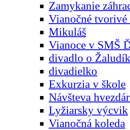
Zamykanie záhra
Vianočné tvorivé 
Mikuláš
Vianoce v SMŠ Ď
divadlo o Žaludí
divadielko
Exkurzia v škole
Návšteva hvezdá
Lyžiarsky výcvik
Vianočná koleda