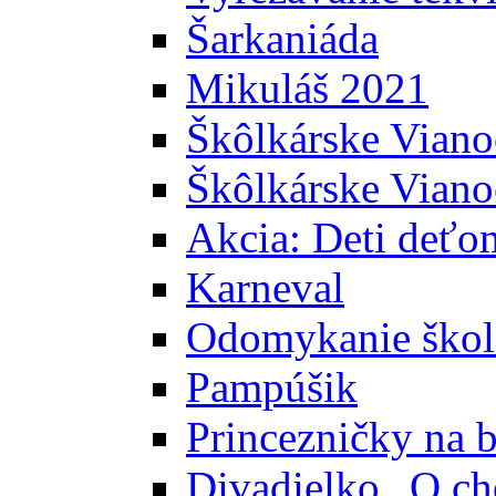
Šarkaniáda
Mikuláš 2021
Škôlkárske Viano
Škôlkárske Vian
Akcia: Deti deťo
Karneval
Odomykanie škol
Pampúšik
Princezničky na b
Divadielko „O ch