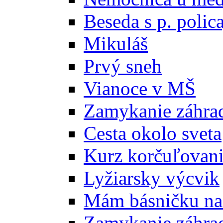
Beseda s p. polic
Mikuláš
Prvý sneh
Vianoce v MŠ
Zamykanie záhra
Cesta okolo sveta
Kurz korčuľovan
Lyžiarsky výcvik
Mám básničku na
Zamykanie záhra