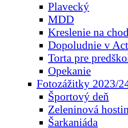
Plavecký
MDD
Kreslenie na cho
Dopoludnie v Act
Torta pre predšk
Opekanie
Fotozážitky 2023/2
Športový deň
Zeleninová hosti
Šarkaniáda