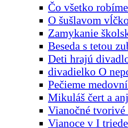
Čo všetko robíme
O šušlavom vĺčk
Zamykanie školsk
Beseda s tetou z
Deti hrajú divadl
divadielko O nep
Pečieme medovní
Mikuláš čert a anj
Vianočné tvorivé 
Vianoce v I triede