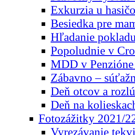
Exkurzia u hasič
Besiedka pre ma
Hľadanie poklad
Popoludnie v Cros
MDD v Penzióne
Zábavno – súťažn
Deň otcov a rozl
Deň na kolieskac
Fotozážitky 2021/2
Vyrezávanie tekv