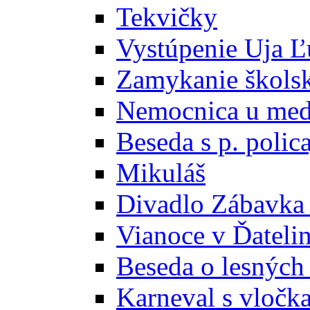
Tekvičky
Vystúpenie Uja Ľ
Zamykanie školsk
Nemocnica u med
Beseda s p. poli
Mikuláš
Divadlo Zábavka 
Vianoce v Ďateli
Beseda o lesných
Karneval s vloč