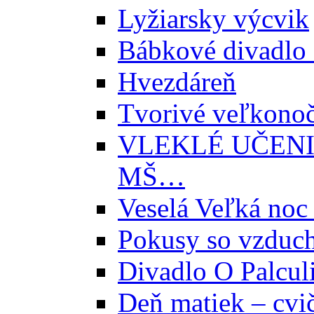
Lyžiarsky výcvik
Bábkové divadlo
Hvezdáreň
Tvorivé veľkonoč
VLEKLÉ UČENI
MŠ…
Veselá Veľká noc 
Pokusy so vzduc
Divadlo O Palcul
Deň matiek – cvi