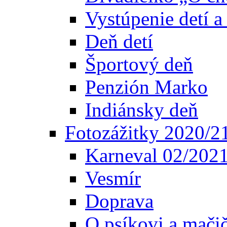
Vystúpenie detí 
Deň detí
Športový deň
Penzión Marko
Indiánsky deň
Fotozážitky 2020/2
Karneval 02/202
Vesmír
Doprava
O psíkovi a mači