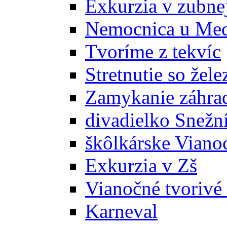
Exkurzia v zubne
Nemocnica u Me
Tvoríme z tekvíc
Stretnutie so žel
Zamykanie záhra
divadielko Snežn
škôlkárske Viano
Exkurzia v Zš
Vianočné tvorivé 
Karneval