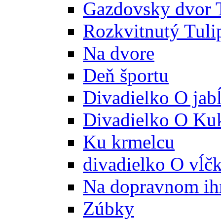
Gazdovsky dvor 
Rozkvitnutý Tuli
Na dvore
Deň športu
Divadielko O jab
Divadielko O Ku
Ku krmelcu
divadielko O vĺč
Na dopravnom ih
Zúbky