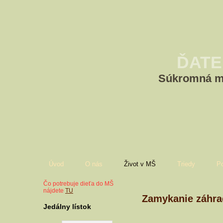
ĎATE
Súkromná ma
Úvod
O nás
Život v MŠ
Triedy
P
Čo potrebuje dieťa do MŠ
nájdete
TU
Zamykanie záhra
Jedálny lístok