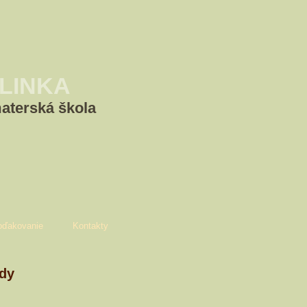
LINKA
terská škola
oďakovanie
Kontakty
dy