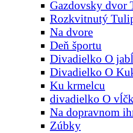
Gazdovsky dvor 
Rozkvitnutý Tuli
Na dvore
Deň športu
Divadielko O jab
Divadielko O Ku
Ku krmelcu
divadielko O vĺč
Na dopravnom ih
Zúbky