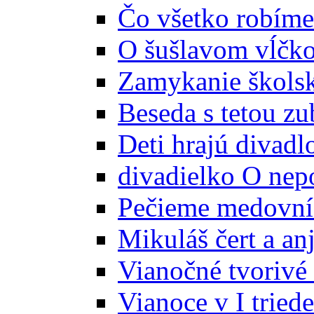
Čo všetko robíme
O šušlavom vĺčk
Zamykanie školsk
Beseda s tetou z
Deti hrajú divadl
divadielko O nep
Pečieme medovní
Mikuláš čert a anj
Vianočné tvorivé 
Vianoce v I triede