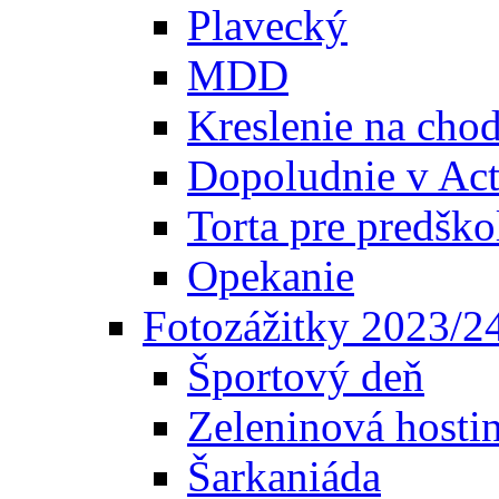
Plavecký
MDD
Kreslenie na cho
Dopoludnie v Act
Torta pre predšk
Opekanie
Fotozážitky 2023/2
Športový deň
Zeleninová hosti
Šarkaniáda