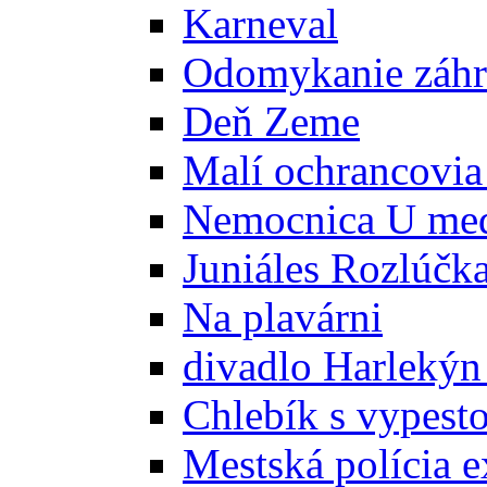
Karneval
Odomykanie záh
Deň Zeme
Malí ochrancovia
Nemocnica U me
Juniáles Rozlúčk
Na plavárni
divadlo Harlekýn
Chlebík s vypest
Mestská polícia e