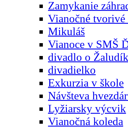
Zamykanie záhra
Vianočné tvorivé 
Mikuláš
Vianoce v SMŠ Ď
divadlo o Žaludí
divadielko
Exkurzia v škole
Návšteva hvezdá
Lyžiarsky výcvik
Vianočná koleda