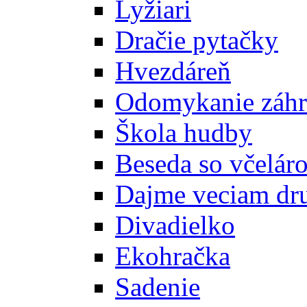
Lyžiari
Dračie pytačky
Hvezdáreň
Odomykanie záh
Škola hudby
Beseda so včelár
Dajme veciam dr
Divadielko
Ekohračka
Sadenie