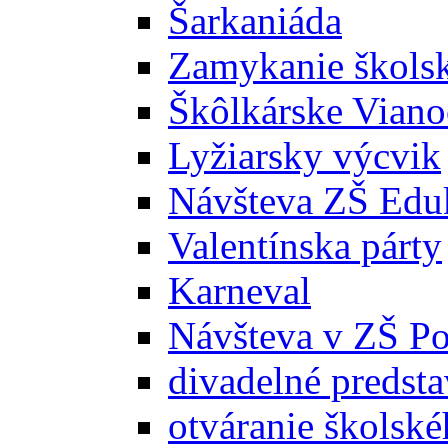
Šarkaniáda
Zamykanie školsk
Škôlkárske Viano
Lyžiarsky výcvik
Návšteva ZŠ Edu
Valentínska párty
Karneval
Návšteva v ZŠ P
divadelné predst
otváranie školsk