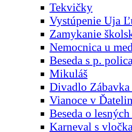
Tekvičky
Vystúpenie Uja Ľ
Zamykanie školsk
Nemocnica u med
Beseda s p. poli
Mikuláš
Divadlo Zábavka 
Vianoce v Ďateli
Beseda o lesných
Karneval s vloč