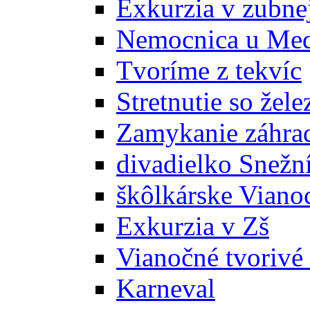
Exkurzia v zubne
Nemocnica u Me
Tvoríme z tekvíc
Stretnutie so žel
Zamykanie záhra
divadielko Snežn
škôlkárske Viano
Exkurzia v Zš
Vianočné tvorivé 
Karneval