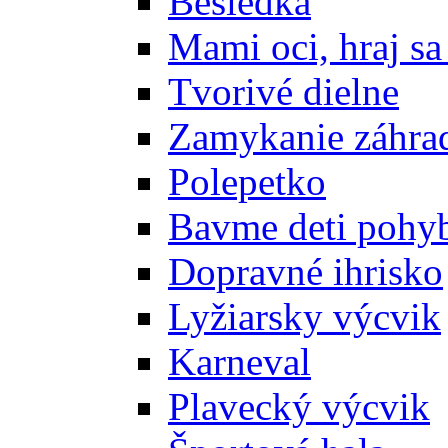
Besiedka
Mami oci, hraj sa
Tvorivé dielne
Zamykanie záhra
Polepetko
Bavme deti poh
Dopravné ihrisko
Lyžiarsky výcvik
Karneval
Plavecký výcvik