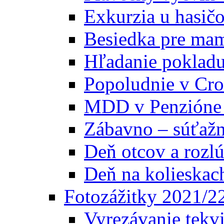
Exkurzia u hasič
Besiedka pre ma
Hľadanie poklad
Popoludnie v Cros
MDD v Penzióne
Zábavno – súťažn
Deň otcov a rozl
Deň na kolieskac
Fotozážitky 2021/2
Vyrezávanie tekv