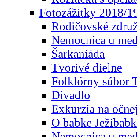
Fotozážitky 2018/1
Rodičovské združ
Nemocnica u med
Šarkaniáda
Tvorivé dielne
Folklórny súbor 
Divadlo
Exkurzia na očne
O babke Ježibabk
Nemocnica u med