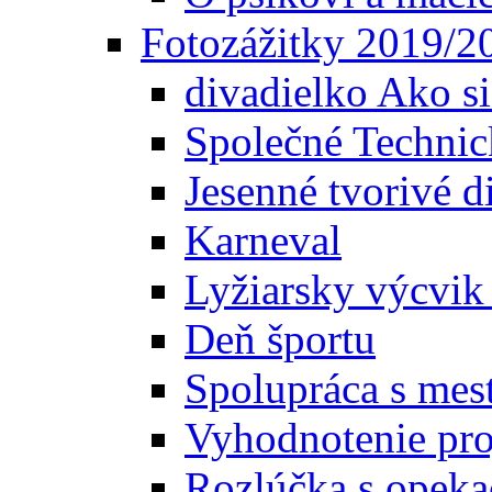
Fotozážitky 2019/2
divadielko Ako si
Společné Technic
Jesenné tvorivé d
Karneval
Lyžiarsky výcvik 
Deň športu
Spolupráca s mes
Vyhodnotenie pr
Rozlúčka s opek