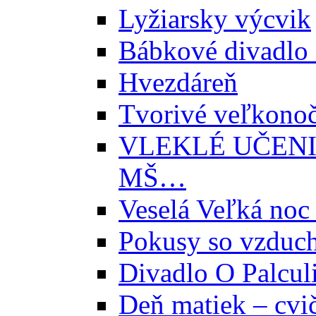
Lyžiarsky výcvik
Bábkové divadlo
Hvezdáreň
Tvorivé veľkonoč
VLEKLÉ UČENI
MŠ…
Veselá Veľká noc 
Pokusy so vzduc
Divadlo O Palcul
Deň matiek – cvi