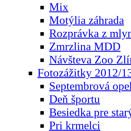
Mix
Motýlia záhrada
Rozprávka z mly
Zmrzlina MDD
Návšteva Zoo Zlí
Fotozážitky 2012/1
Septembrová ope
Deň športu
Besiedka pre star
Pri krmelci