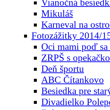
Vianočná besiedk
Mikuláš
Karneval na ostr
Fotozážitky 2014/1
Oci mami poď sa 
ZRPŠ s opekačk
Deň športu
ABC Čítankovo
Besiedka pre star
Divadielko Polep