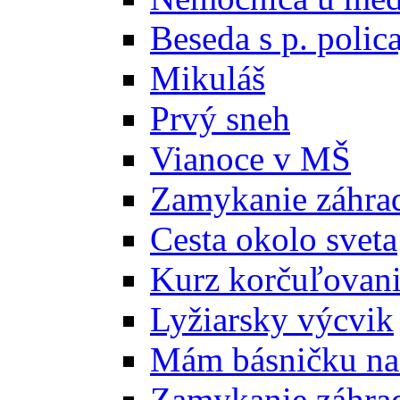
Beseda s p. polic
Mikuláš
Prvý sneh
Vianoce v MŠ
Zamykanie záhra
Cesta okolo sveta
Kurz korčuľovan
Lyžiarsky výcvik
Mám básničku na
Zamykanie záhra