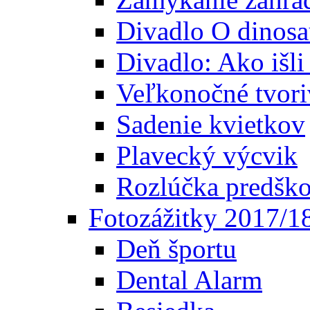
Divadlo O dinosa
Divadlo: Ako išl
Veľkonočné tvori
Sadenie kvietkov
Plavecký výcvik
Rozlúčka predšk
Fotozážitky 2017/1
Deň športu
Dental Alarm