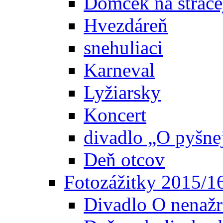
Domček na strače
Hvezdáreň
snehuliaci
Karneval
Lyžiarsky
Koncert
divadlo „O pyšn
Deň otcov
Fotozážitky 2015/1
Divadlo O nenažr