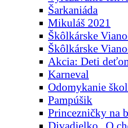
Šarkaniáda
Mikuláš 2021
Škôlkárske Viano
Škôlkárske Vian
Akcia: Deti deťo
Karneval
Odomykanie škol
Pampúšik
Princezničky na b
Divadielko „O ch