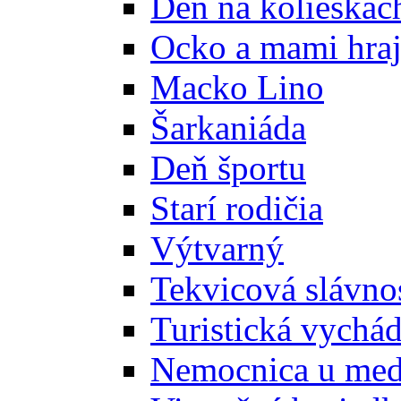
Deň na kolieskach
Ocko a mami hraj
Macko Lino
Šarkaniáda
Deň športu
Starí rodičia
Výtvarný
Tekvicová slávno
Turistická vychá
Nemocnica u med