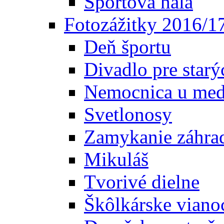
Športová hala
Fotozážitky 2016/1
Deň športu
Divadlo pre starý
Nemocnica u med
Svetlonosy
Zamykanie záhra
Mikuláš
Tvorivé dielne
Škôlkárske viano