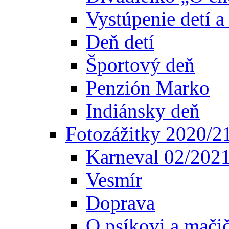
Vystúpenie detí 
Deň detí
Športový deň
Penzión Marko
Indiánsky deň
Fotozážitky 2020/2
Karneval 02/202
Vesmír
Doprava
O psíkovi a mači