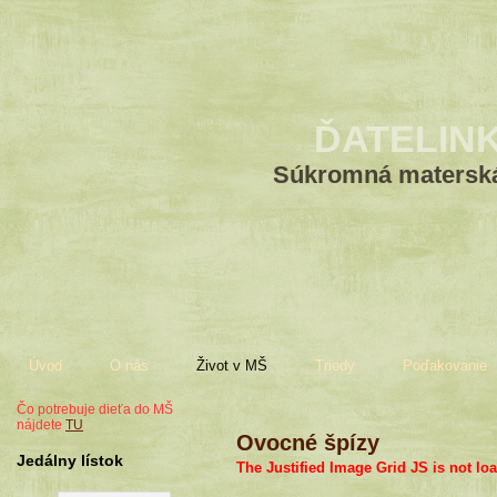
ĎATELIN
Súkromná materská
Úvod
O nás
Život v MŠ
Triedy
Poďakovanie
Čo potrebuje dieťa do MŠ
nájdete
TU
Ovocné špízy
Jedálny lístok
The Justified Image Grid JS is not loa