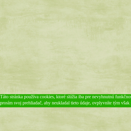
Táto stránka používa cookies, ktoré slúžia iba pre nevyhnutnú funkčnos
prosím svoj prehliadač, aby neukladal tieto údaje, ovplyvníte tým však