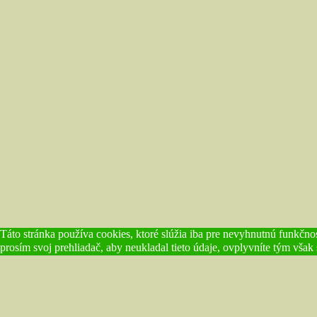
Táto stránka používa cookies, ktoré slúžia iba pre nevyhnutnú funkčnos
prosím svoj prehliadač, aby neukladal tieto údaje, ovplyvníte tým však