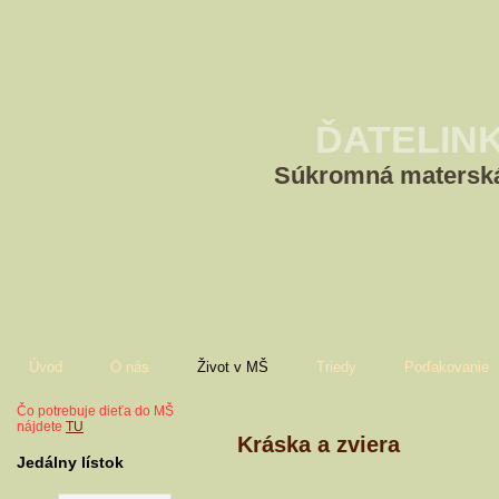
ĎATELIN
Súkromná materská
Úvod
O nás
Život v MŠ
Triedy
Poďakovanie
Čo potrebuje dieťa do MŠ
nájdete
TU
Kráska a zviera
Jedálny lístok