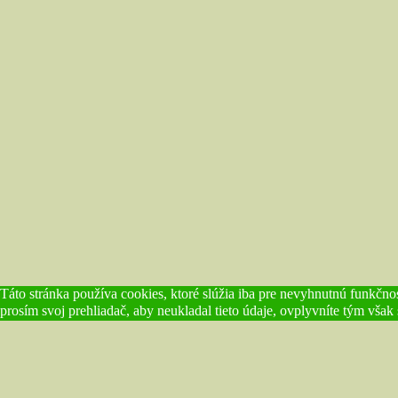
Táto stránka používa cookies, ktoré slúžia iba pre nevyhnutnú funkčnos
prosím svoj prehliadač, aby neukladal tieto údaje, ovplyvníte tým však