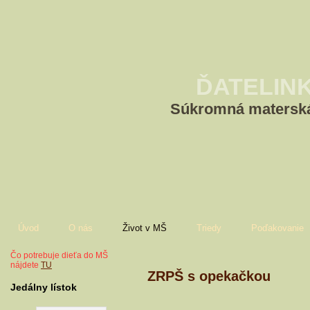
ĎATELIN
Súkromná materská
Úvod
O nás
Život v MŠ
Triedy
Poďakovanie
Čo potrebuje dieťa do MŠ
nájdete
TU
ZRPŠ s opekačkou
Jedálny lístok