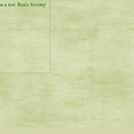
a a text: Rasťo Novotný
súhlasíte s používaním cookies, nastavte si prosím svoj prehliadač, aby