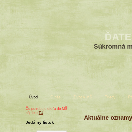
ĎATE
Súkromná ma
Úvod
O nás
Život v MŠ
Triedy
P
Čo potrebuje dieťa do MŠ
nájdete
TU
Aktuálne oznam
Jedálny lístok