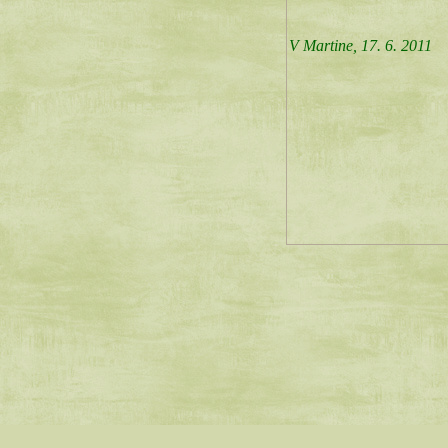
V Martine, 17. 6. 2011
Táto stránka používa cookies, ktoré slúžia iba pre nevyhnutnú funkčnos