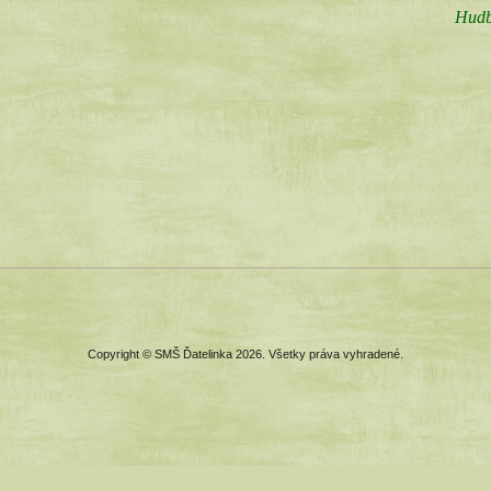
Hudb
Copyright © SMŠ Ďatelinka 2026. Všetky práva vyhradené.
ť stránky. Požívaním našej stránky súhlasíte s ich ukladaním. Pokiaľ ne