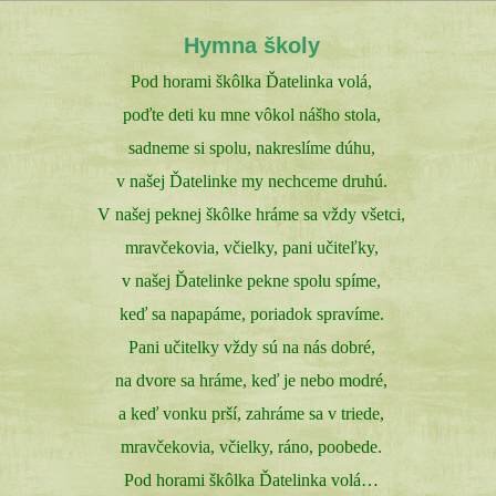
Hymna školy
Pod horami škôlka Ďatelinka volá,
poďte deti ku mne vôkol nášho stola,
sadneme si spolu, nakreslíme dúhu,
v našej Ďatelinke my nechceme druhú.
V našej peknej škôlke hráme sa vždy všetci,
mravčekovia, včielky, pani učiteľky,
v našej Ďatelinke pekne spolu spíme,
keď sa napapáme, poriadok spravíme.
Pani učitelky vždy sú na nás dobré,
na dvore sa hráme, keď je nebo modré,
a keď vonku prší, zahráme sa v triede,
mravčekovia, včielky, ráno, poobede.
Pod horami škôlka Ďatelinka volá…